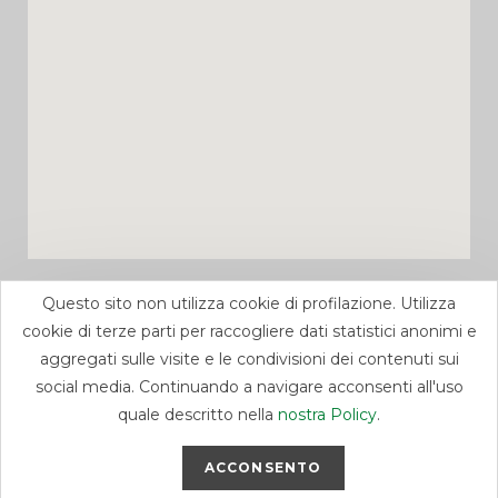
Questo sito non utilizza cookie di profilazione. Utilizza
cookie di terze parti per raccogliere dati statistici anonimi e
aggregati sulle visite e le condivisioni dei contenuti sui
social media. Continuando a navigare acconsenti all'uso
quale descritto nella
nostra Policy
.
Progettato dagli studenti del
Corso di Progettazione e
realizzazione di siti web
e del
Laboratorio WordPress e
ACCONSENTO
Social Media
, a.a. 2018/2019.