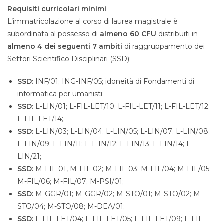
Requisiti curricolari minimi
L’immatricolazione al corso di laurea magistrale è
subordinata al possesso di
almeno 60 CFU
distribuiti in
almeno 4 dei seguenti 7 ambiti
di raggruppamento dei
Settori Scientifico Disciplinari (SSD):
SSD:
INF/01; ING-INF/05; idoneità di Fondamenti di
informatica per umanisti;
SSD:
L-LIN/01; L-FIL-LET/10; L-FIL-LET/11; L-FIL-LET/12;
L-FIL-LET/14;
SSD:
L-LIN/03; L-LIN/04; L-LIN/05; L-LIN/07; L-LIN/08;
L-LIN/09; L-LIN/11; L-L IN/12; L-LIN/13; L-LIN/14; L-
LIN/21;
SSD:
M-FIL 01, M-FIL 02; M-FIL 03; M-FIL/04; M-FIL/05;
M-FIL/06; M-FIL/07; M-PSI/01;
SSD:
M-GGR/01; M-GGR/02; M-STO/01; M-STO/02; M-
STO/04; M-STO/08; M-DEA/01;
SSD:
L-FIL-LET/04; L-FIL-LET/05; L-FIL-LET/09; L-FIL-